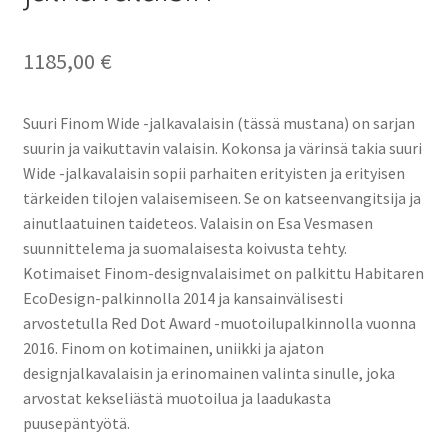
Uutiset
1185,00
€
Suuri Finom Wide -jalkavalaisin (tässä mustana) on sarjan
suurin ja vaikuttavin valaisin. Kokonsa ja värinsä takia suuri
Wide -jalkavalaisin sopii parhaiten erityisten ja erityisen
tärkeiden tilojen valaisemiseen. Se on katseenvangitsija ja
ainutlaatuinen taideteos. Valaisin on Esa Vesmasen
suunnittelema ja suomalaisesta koivusta tehty.
Kotimaiset Finom-designvalaisimet on palkittu Habitaren
EcoDesign-palkinnolla 2014 ja kansainvälisesti
arvostetulla Red Dot Award -muotoilupalkinnolla vuonna
2016. Finom on kotimainen, uniikki ja ajaton
designjalkavalaisin ja erinomainen valinta sinulle, joka
arvostat kekseliästä muotoilua ja laadukasta
puusepäntyötä.