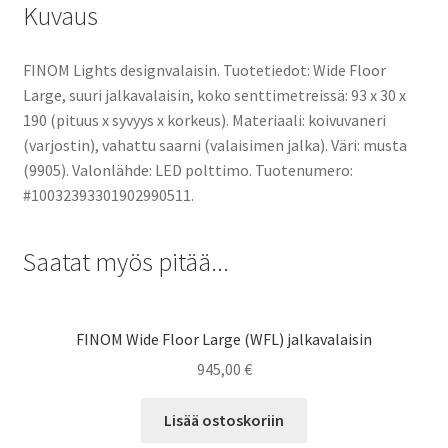
Kuvaus
FINOM Lights designvalaisin. Tuotetiedot: Wide Floor
Large, suuri jalkavalaisin, koko senttimetreissä: 93 x 30 x
190 (pituus x syvyys x korkeus). Materiaali: koivuvaneri
(varjostin), vahattu saarni (valaisimen jalka). Väri: musta
(9905). Valonlähde: LED polttimo. Tuotenumero:
#10032393301902990511.
Saatat myös pitää...
FINOM Wide Floor Large (WFL) jalkavalaisin
945,00
€
Lisää ostoskoriin