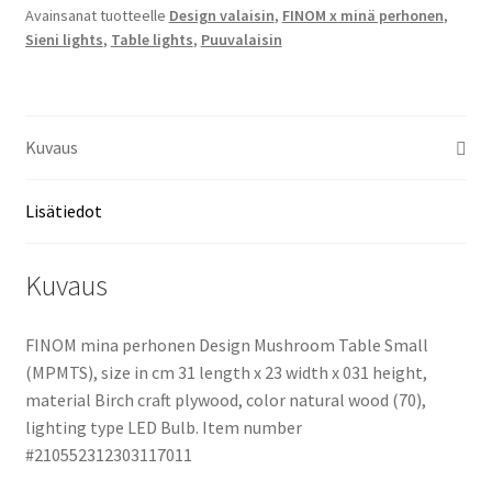
Avainsanat tuotteelle
Design valaisin
,
FINOM x minä perhonen
,
Small
Sieni lights
,
Table lights
,
Puuvalaisin
Table
Light
määrä
Kuvaus
Lisätiedot
Kuvaus
FINOM mina perhonen Design Mushroom Table Small
(MPMTS), size in cm 31 length x 23 width x 031 height,
material Birch craft plywood, color natural wood (70),
lighting type LED Bulb. Item number
#210552312303117011