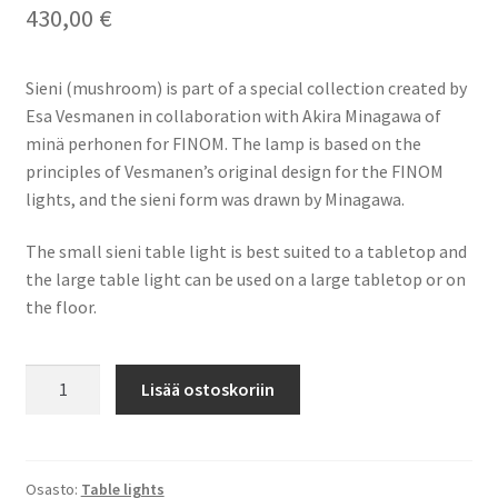
430,00
€
Uutiset
Sieni (mushroom) is part of a special collection created by
Esa Vesmanen in collaboration with Akira Minagawa of
minä perhonen for FINOM. The lamp is based on the
principles of Vesmanen’s original design for the FINOM
lights, and the sieni form was drawn by Minagawa.
The small sieni table light is best suited to a tabletop and
the large table light can be used on a large tabletop or on
the floor.
FINOM
Lisää ostoskoriin
x
Minä
Perhonen
Sieni
Osasto:
Table lights