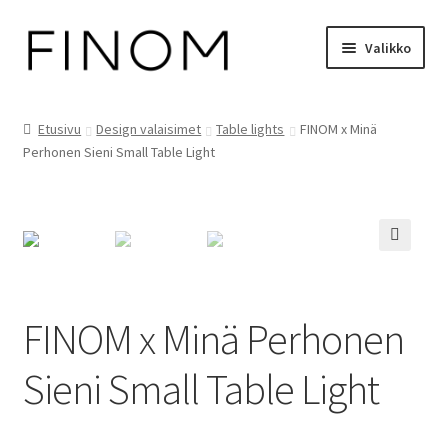
Siirry
Siirry
Valikko
navigointiin
sisältöön
Etusivu
Etusivu
Design valaisimet
Table lights
FINOM x Minä
Perhonen Sieni Small Table Light
Asiakaspalvelu
Checkout
FINOM design-valaisimet Instagramissa
🔍
My Account
FINOM x Minä Perhonen
Ostoskori
Sieni Small Table Light
Sopimusehdot