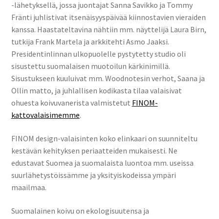
-lähetyksellä, jossa juontajat Sanna Savikko ja Tommy
Fränti juhlistivat itsenäisyyspäivää kiinnostavien vieraiden
kanssa. Haastateltavina nähtiin mm. näyttelijä Laura Birn,
tutkija Frank Martela ja arkkitehti Asmo Jaaksi.
Presidentinlinnan ulkopuolelle pystytetty studio oli
sisustettu suomalaisen muotoilun kärkinimillä.
Sisustukseen kuuluivat mm. Woodnotesin verhot, Saana ja
Ollin matto, ja juhlallisen kodikasta tilaa valaisivat
ohuesta koivuvanerista valmistetut
FINOM-
kattovalaisimemme
.
FINOM design-valaisinten koko elinkaari on suunniteltu
kestävän kehityksen periaatteiden mukaisesti. Ne
edustavat Suomea ja suomalaista luontoa mm. useissa
suurlähetystöissämme ja yksityiskodeissa ympäri
maailmaa.
Suomalainen koivu on ekologisuutensa ja