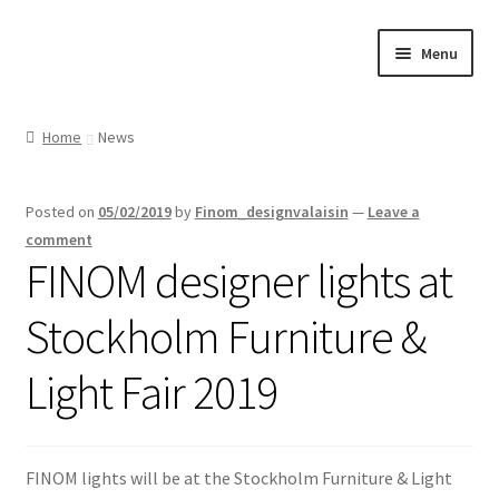
Skip
Skip
Menu
to
to
navigation
content
Home
Home
News
Cart
Posted on
05/02/2019
by
Finom_designvalaisin
—
Leave a
Checkout
comment
FINOM designer lights at
Customer Service
Stockholm Furniture &
FINOM designer lights on Instagram
Light Fair 2019
My account
News
FINOM lights will be at the Stockholm Furniture & Light